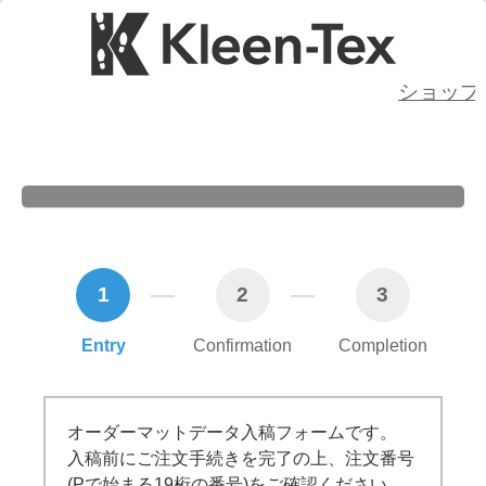
ショップ
1
2
3
Entry
Confirmation
Completion
オーダーマットデータ入稿フォームです。
入稿前にご注文手続きを完了の上、注文番号
(Pで始まる19桁の番号)をご確認ください。