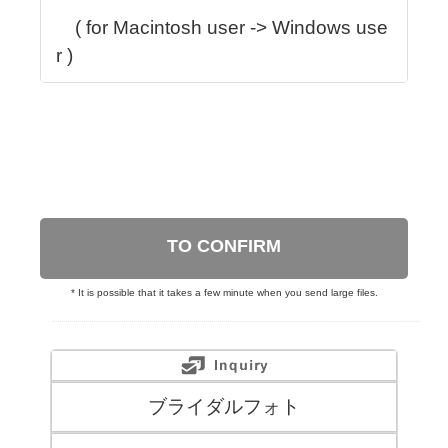
( for Macintosh user -> Windows use
r )
TO CONFIRM
* It is possible that it takes a few minute when you send large files.
ブライダルフォト