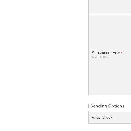
Attachment Files
*
Max 10 Files
Virus Check