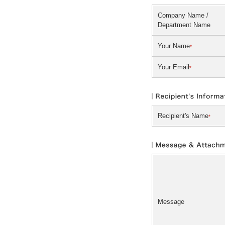
Company Name /
Department Name
Your Name
*
Your Email
*
Recipient's Name
*
Message