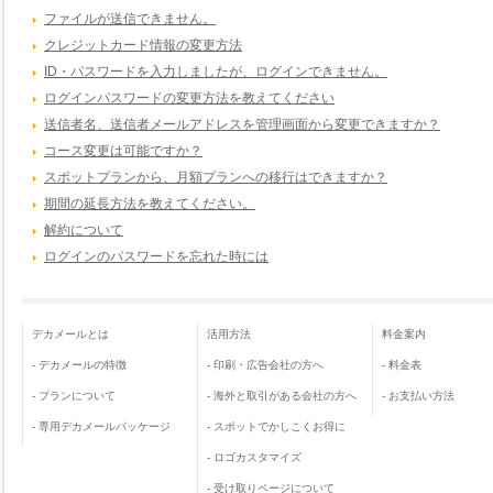
ファイルが送信できません。
クレジットカード情報の変更方法
ID・パスワードを入力しましたが、ログインできません。
ログインパスワードの変更方法を教えてください
送信者名、送信者メールアドレスを管理画面から変更できますか？
コース変更は可能ですか？
スポットプランから、月額プランへの移行はできますか？
期間の延長方法を教えてください。
解約について
ログインのパスワードを忘れた時には
デカメールとは
活用方法
料金案内
-
デカメールの特徴
-
印刷・広告会社の方へ
-
料金表
-
プランについて
-
海外と取引がある会社の方へ
-
お支払い方法
-
専用デカメールパッケージ
-
スポットでかしこくお得に
-
ロゴカスタマイズ
-
受け取りページについて