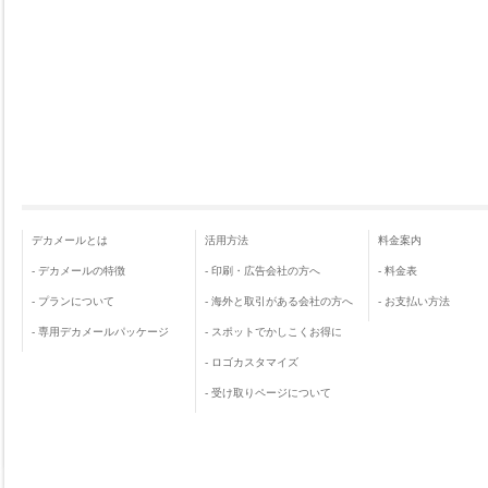
デカメールとは
活用方法
料金案内
-
デカメールの特徴
-
印刷・広告会社の方へ
-
料金表
-
プランについて
-
海外と取引がある会社の方へ
-
お支払い方法
-
専用デカメールパッケージ
-
スポットでかしこくお得に
-
ロゴカスタマイズ
-
受け取りページについて