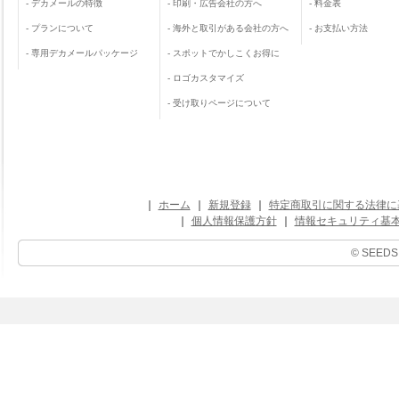
-
デカメールの特徴
-
印刷・広告会社の方へ
-
料金表
-
プランについて
-
海外と取引がある会社の方へ
-
お支払い方法
-
専用デカメールパッケージ
-
スポットでかしこくお得に
-
ロゴカスタマイズ
-
受け取りページについて
｜
ホーム
｜
新規登録
｜
特定商取引に関する法律に
｜
個人情報保護方針
｜
情報セキュリティ基
© SEEDS