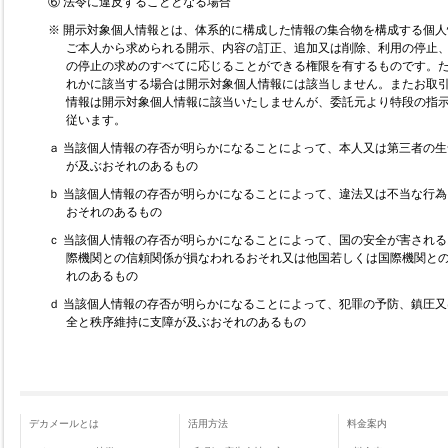
⑥ 法令に違反することとなる場合
※ 開示対象個人情報とは、体系的に構成した情報の集合物を構成する個
ご本人から求められる開示、内容の訂正、追加又は削除、利用の停止
の停止の求めのすべてに応じることができる権限を有するものです。ただ
れかに該当する場合は開示対象個人情報には該当しません。またお取
情報は開示対象個人情報に該当いたしませんが、委託元より特段の指
従います。
ａ 当該個人情報の存否が明らかになることによって、本人又は第三者の
が及ぶおそれのあるもの
ｂ 当該個人情報の存否が明らかになることによって、違法又は不当な行
おそれのあるもの
ｃ 当該個人情報の存否が明らかになることによって、国の安全が害され
際機関との信頼関係が損なわれるおそれ又は他国若しくは国際機関と
れのあるもの
ｄ 当該個人情報の存否が明らかになることによって、犯罪の予防、鎮圧
全と秩序維持に支障が及ぶおそれのあるもの
デカメールとは
活用方法
料金案内