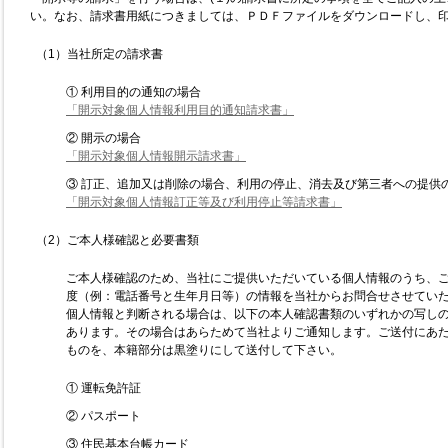
い。なお、請求書用紙につきましては、ＰＤＦファイルをダウンロードし、
（1）当社所定の請求書
① 利用目的の通知の場合
「開示対象個人情報利用目的通知請求書」
② 開示の場合
「開示対象個人情報開示請求書」
③ 訂正、追加又は削除の場合、利用の停止、消去及び第三者への提供
「開示対象個人情報訂正等及び利用停止等請求書」
（2）ご本人様確認と必要書類
ご本人様確認のため、当社にご提供いただいている個人情報のうち、
度（例：電話番号と生年月日等）の情報を当社からお問合せさせてい
個人情報と判断される場合は、以下の本人確認書類のいずれかの写し
あります。その場合はあらためて当社よりご通知します。ご送付にあ
ものを、本籍部分は黒塗りにして送付して下さい。
① 運転免許証
② パスポート
③ 住民基本台帳カード