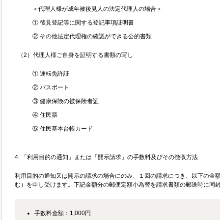
＜代理人様が成年被後見人の法定代理人の場合＞
① 後見登記等に関する登記事項証明書
② その他法定代理権の確認ができる公的書類
（2）代理人様ご自身を証明する書類の写し
① 運転免許証
② パスポート
③ 健康保険の被保険者証
④ 住民票
⑤ 住民基本台帳カード
4. 「利用目的の通知」または「開示請求」の手数料及びその徴収方法
利用目的の通知又は開示の請求の場合にのみ、１回の請求につき、以下の金
む）を申し受けます。下記金額分の郵便定額小為替を請求書類の郵送時に同
手数料金額：1,000円